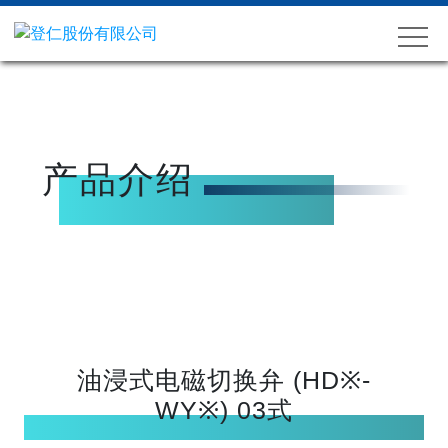
产品介绍
油浸式电磁切换弁 (HD※-
WY※) 03式